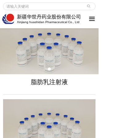
首页
ꄙ
新疆华世丹药业股份有限公司
끀
企业介绍
Xinjiang huashidan Pharmaceutical Co., Ltd
企业介绍
ꀂ
荣誉成就
ꀂ
大事记
ꀂ
新闻中心
脂肪乳注射液
企业新闻
ꀂ
行业动态
ꀂ
媒体报道
ꀂ
产品服务