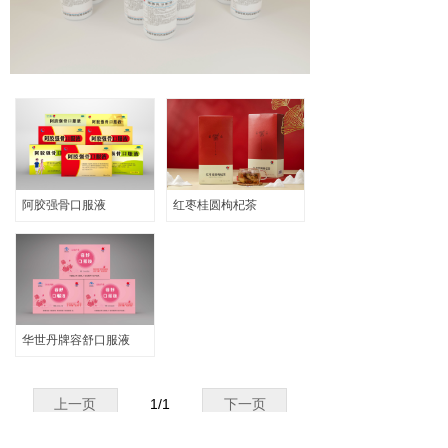
输液产品
ꀂ
口服液产品
ꀂ
代用茶
ꀂ
阿胶强骨专题
ꀂ
企业文化
阿胶强骨口服液
红枣桂圆枸杞茶
招聘信息
联系我们
华世丹牌容舒口服液
上一页
1
/
1
下一页